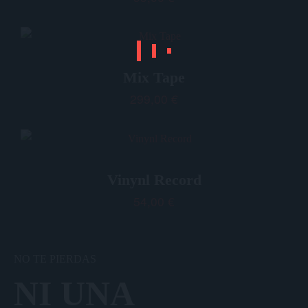
Mix Tape
299,00
€
Vinynl Record
54,00
€
NO TE PIERDAS
NI UNA