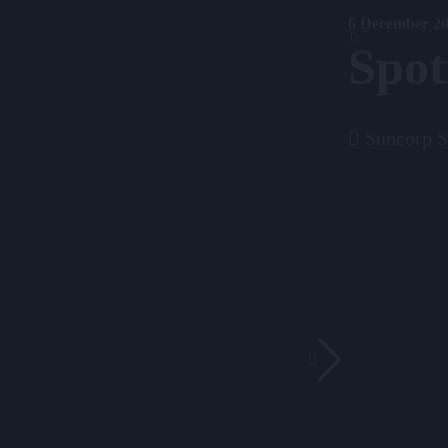
6 December 201
Spot
Suncorp St